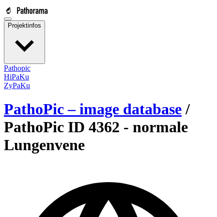
Projektinfos
Pathopic
HiPaKu
ZyPaKu
PathoPic – image database
/
PathoPic ID 4362 -
normale
Lungenvene