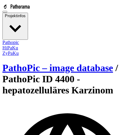
Projektinfos
Pathopic
HiPaKu
ZyPaKu
PathoPic – image database
/
PathoPic ID 4400 -
hepatozelluläres Karzinom