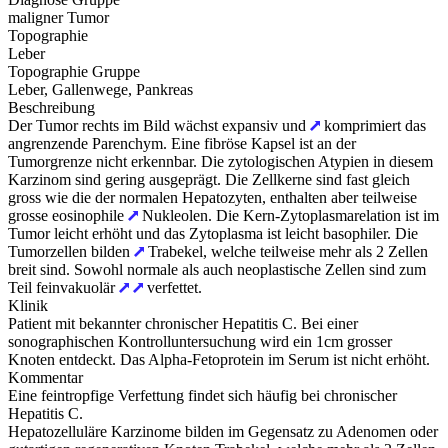
maligner Tumor
Topographie
Leber
Topographie Gruppe
Leber, Gallenwege, Pankreas
Beschreibung
Der Tumor rechts im Bild wächst expansiv und
komprimiert das
angrenzende Parenchym. Eine fibröse Kapsel ist an der
Tumorgrenze nicht erkennbar. Die zytologischen Atypien in diesem
Karzinom sind gering ausgeprägt. Die Zellkerne sind fast gleich
gross wie die der normalen Hepatozyten, enthalten aber teilweise
grosse eosinophile
Nukleolen. Die Kern-Zytoplasmarelation ist im
Tumor leicht erhöht und das Zytoplasma ist leicht basophiler. Die
Tumorzellen bilden
Trabekel, welche teilweise mehr als 2 Zellen
breit sind. Sowohl normale als auch neoplastische Zellen sind zum
Teil feinvakuolär
verfettet.
Klinik
Patient mit bekannter chronischer Hepatitis C. Bei einer
sonographischen Kontrolluntersuchung wird ein 1cm grosser
Knoten entdeckt. Das Alpha-Fetoprotein im Serum ist nicht erhöht.
Kommentar
Eine feintropfige Verfettung findet sich häufig bei chronischer
Hepatitis C.
Hepatozelluläre Karzinome bilden im Gegensatz zu Adenomen oder