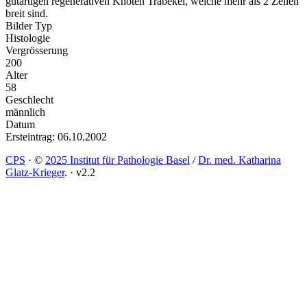
gutartigen regenerativen Knoten Trabekel, welche mehr als 2 Zellen
breit sind.
Bilder Typ
Histologie
Vergrösserung
200
Alter
58
Geschlecht
männlich
Datum
Ersteintrag: 06.10.2002
CPS
·
©
2025 Institut für Pathologie Basel
/
Dr. med. Katharina
Glatz-Krieger
.
·
v2.2