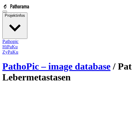
Projektinfos
Pathopic
HiPaKu
ZyPaKu
PathoPic – image database
/
Pat
Lebermetastasen