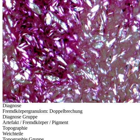
Diagnose
Fremdkörpergranulom: Doppelbrechung
Diagnose Gruppe
Artefakt / Fremdkörper / Pigment
Topographie
Weichteile
Topographie Gruppe