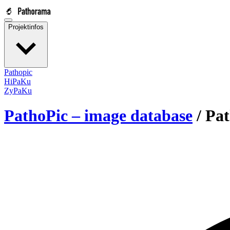
Projektinfos
Pathopic
HiPaKu
ZyPaKu
PathoPic – image database
/
Pat