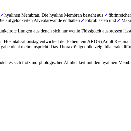
n
hyalinen Membran. Die hyaline Membran besteht aus
fibrinreiche
. Die aufgelockerten Alveolarwände enthalten
Fibroblasten und
Makr
kelrote Lungen aus denen sich nur wenig Flüssigkeit auspressen lässt
ten Hospitalisationstag entwickelt der Patient ein ARDS (Adult Respira
abe nicht mehr anspricht. Das Thoraxröntgenbild zeigt bilaterale diffu
lt es sich trotz morphologischer Ähnlichkeit mit den hyalinen Membr