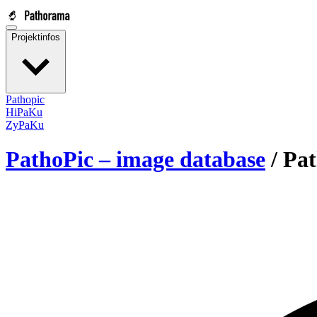
Projektinfos
Pathopic
HiPaKu
ZyPaKu
PathoPic – image database
/
Pat