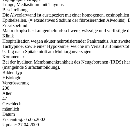
Lunge, Mediastinum mit Thymus
Beschreibung
Die Alveolarwand ist austapeziert mit einer homogenen, eosinophile
Epithelzellen. (= exsudatives Stadium der fibrosierenden Alveolitis)
Zusatzbefund
Makroskopischer Lungenbefund: schwere, wässrige und verfestigte dun
Klinik
Hospitalisation wegen akuter nekrotisierender Pankreatitis. Am zwei
Tachypnoe, sowie einer Hypoxämie, welche im Verlauf auf Sauerstoffg
9. Tag nach Spitaleintritt am Multiorganversagen.
Kommentar
Bei der hyalinen Membranenkrankheit des Neugeborenen (IRDS) hande
(mangelnde Surfactantbildung).
Bilder Typ
Histologie
Vergrösserung
200
Alter
47
Geschlecht
männlich
Datum
Ersteintrag: 05.05.2002
Update: 27.04.2009