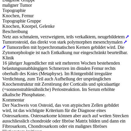
maligner Tumor
Topographie
Knochen, Femur
Topographie Gruppe
Knochen, Knorpel, Gelenke
Beschreibung
Netz aus schmalem, verzweigtem, teils verkalktem, neugebildetem
Tumorosteoid, das direkt von stark polymorphen mesenchymalen
Tumorzellen mit hyperchromatischen Kernen gebildet wird. Die
Zytomorphologie ist nach Entkalkung nur eingeschränkt beurteilbar.
Klinik
16 jähriger Jugendlicher mit seit mehreren Wochen bestehenden
belastungsunabhängigen Schmerzen im distalen Femur rechts
oberhalb des Knies (Metaphyse). Im Röntgenbild irreguläre
Verdichtung, zum Teil auch Aufhellung der ursprünglichen
Knochenstruktur mit Zerstörung der Corticalis und spiculaartige
(=sonnenstrahlenähnliche) Periostreaktion. Im Serum erhöhte
alkalische Phosphatase.
Kommentar
Der Nachweis von Osteoid, das von atypischen Zellen gebildet
wird, ist das wichtigste Kriterium für die Diagnose eines
Osteosarkoms. Osteosarkome können aber auch auf weiten Strecken
ausschliesslich chondroide oder fibröse Matrix bilden und dann ein
Fibrosarkom, Chondrosarkom oder ein malignes fibröses