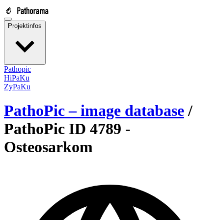
Projektinfos
Pathopic
HiPaKu
ZyPaKu
PathoPic – image database
/
PathoPic ID 4789 -
Osteosarkom