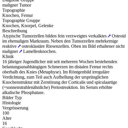
maligner Tumor
Topographie
Knochen, Femur
Topographie Gruppe
Knochen, Knorpel, Gelenke
Beschreibung
Atypische Tumorzellen bilden fein verzweigtes verkalktes
Osteoid
im ehemaligen Markraum. Neben den Tumorzellen mehrkernige
reaktive
osteoklastäre Riesenzellen. Oben im Bild erhaltener nicht
maligner
Lamellenknochen.
Klinik
16 jähriger Jugendlicher mit seit mehreren Wochen bestehenden
belastungsunabhängigen Schmerzen im distalen Femur rechts
oberhalb des Knies (Metaphyse). Im Röntgenbild irreguläre
Verdichtung, zum Teil auch Aufhellung der ursprünglichen
Knochenstruktur mit Zerstörung der Corticalis und spiculaartige
(=sonnenstrahlenähnliche) Periostreaktion. Im Serum erhöhte
alkalische Phosphatase.
Bilder Typ
Histologie
Vergrösserung
100
Alter
16