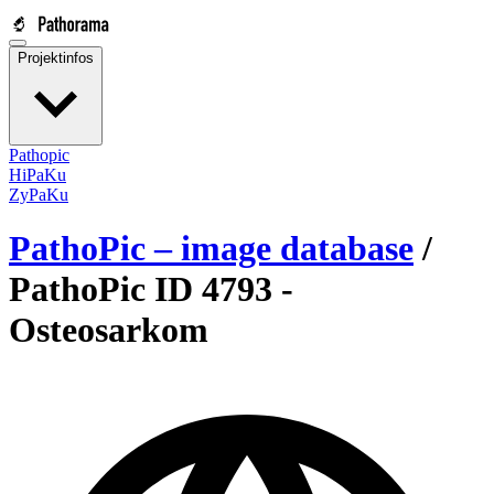
Projektinfos
Pathopic
HiPaKu
ZyPaKu
PathoPic – image database
/
PathoPic ID 4793 -
Osteosarkom