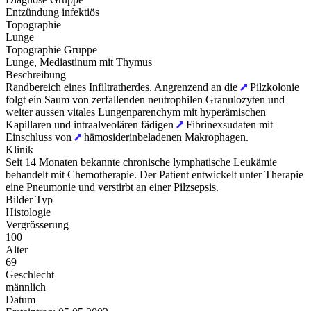
Entzündung infektiös
Topographie
Lunge
Topographie Gruppe
Lunge, Mediastinum mit Thymus
Beschreibung
Randbereich eines Infiltratherdes. Angrenzend an die
Pilzkolonie
folgt ein Saum von zerfallenden neutrophilen Granulozyten und
weiter aussen vitales Lungenparenchym mit hyperämischen
Kapillaren und intraalveolären fädigen
Fibrinexsudaten mit
Einschluss von
hämosiderinbeladenen Makrophagen.
Klinik
Seit 14 Monaten bekannte chronische lymphatische Leukämie
behandelt mit Chemotherapie. Der Patient entwickelt unter Therapie
eine Pneumonie und verstirbt an einer Pilzsepsis.
Bilder Typ
Histologie
Vergrösserung
100
Alter
69
Geschlecht
männlich
Datum