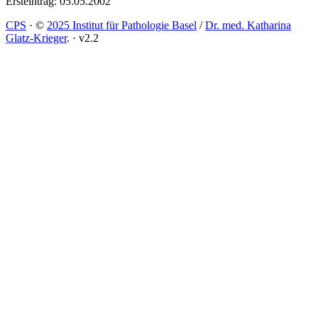
Ersteintrag: 05.05.2002
CPS
·
©
2025 Institut für Pathologie Basel
/
Dr. med. Katharina
Glatz-Krieger
.
·
v2.2