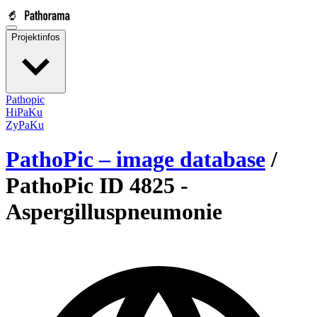
Projektinfos
Pathopic
HiPaKu
ZyPaKu
PathoPic – image database
/
PathoPic ID 4825 -
Aspergilluspneumonie