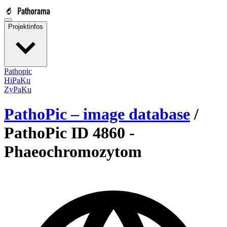
Projektinfos
Pathopic
HiPaKu
ZyPaKu
PathoPic – image database
/
PathoPic ID 4860 -
Phaeochromozytom