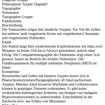
Präneoplasie/ Atypie/ Dignität?
Topographie
Nebenniere
Topographie Gruppe
Endokrinium
Beschreibung
Die Tumorzellen zeigen hier deutliche Atypien. Ein Teil der Zellen
hat mehrere stark vergrösserte Kerne mit vergröbertem Chromatin
und vergrösserten Nukleolen.
Klinik
Der Patient klagt über rezidivierende Kopfschmerzen seit zirka zwei
Monaten. In letzter Zeit hat er Alcacyl genommen, jedoch ohne
Erfolg. Die Computertomographie des Abdomens zeigt einen 5cm
grossen Tumor im Bereich der rechten Nebenniere. Die
Familienanamnese für multiple endokrine Neoplasien (MEN) ist
bland.
Kommentar
Riesenzellen und Zellen mit bizarren Atypien lassen sich in
Phaeochromozytomen/Paragangliomen oft fokal nachweisen.
Atypien, Mitosen, lokal invasives Wachstum und Gefässinvasion
können in gutartigen Tumoren vorkommen. Es gibt keine
verlässlichen histologischen Kriterien, um benigne von malignen
Phaeochromozytomen zu unterscheiden. Entscheidend ist der
Nachweis bzw. das Fehlen von Metastasen.