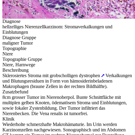
Diagnose
hellzelliges Nierenzellkarzinom: Stromaverkalkungen und
Einblutungen
Diagnose Gruppe
maligner Tumor
Topographie
Niere
Topographie Gruppe
Niere, Harnwege
Beschreibung
Sklerosiertes Stroma mit grobscholligen dystrophen
Verkalkungen
und Blutungsresiduen in Form von hämosiderinbeladenen
Makrophagen (braune Zellen in der rechten Bildhälfte).
Zusatzbefund
8cm grosser Tumor im Nierenoberpol. Bunte Schnittfläche mit
multiplen gelben Knoten, ödematösem Stroma und Einblutungen,
sowie fokaler Zystenbildung. Der Tumor infiltriert das
Nierenbecken. Die Vena renalis ist tumorfrei.
Klinik
Wiederholte schmerzhafte Makrohämaturie. Im Urin werden
Karzinomzellen nachgewiesen. Sonographisch und im Abdomen