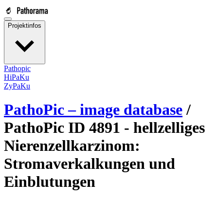
Projektinfos
Pathopic
HiPaKu
ZyPaKu
PathoPic – image database
/
PathoPic ID 4891 -
hellzelliges
Nierenzellkarzinom:
Stromaverkalkungen und
Einblutungen