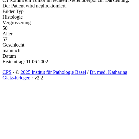
CT kommt ein Tumor im rechten Nierenoberpol zur Darstellung.
Der Patient wird nephrektomiert.
Bilder Typ
Histologie
Vergrösserung
50
Alter
57
Geschlecht
männlich
Datum
Ersteintrag: 11.06.2002
CPS
·
©
2025 Institut für Pathologie Basel
/
Dr. med. Katharina
Glatz-Krieger
.
·
v2.2