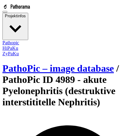
Projektinfos
Pathopic
HiPaKu
ZyPaKu
PathoPic – image database
/
PathoPic ID 4989 -
akute
Pyelonephritis (destruktive
interstititelle Nephritis)