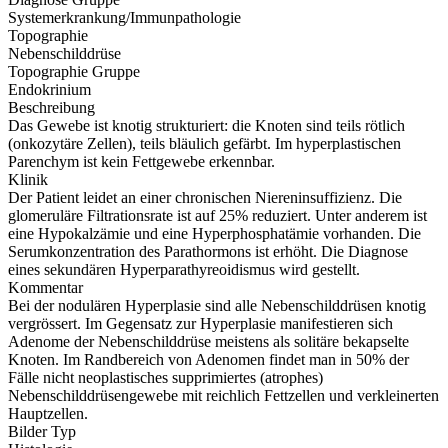
Systemerkrankung/Immunpathologie
Topographie
Nebenschilddrüse
Topographie Gruppe
Endokrinium
Beschreibung
Das Gewebe ist knotig strukturiert: die Knoten sind teils rötlich
(onkozytäre Zellen), teils bläulich gefärbt. Im hyperplastischen
Parenchym ist kein Fettgewebe erkennbar.
Klinik
Der Patient leidet an einer chronischen Niereninsuffizienz. Die
glomeruläre Filtrationsrate ist auf 25% reduziert. Unter anderem ist
eine Hypokalzämie und eine Hyperphosphatämie vorhanden. Die
Serumkonzentration des Parathormons ist erhöht. Die Diagnose
eines sekundären Hyperparathyreoidismus wird gestellt.
Kommentar
Bei der nodulären Hyperplasie sind alle Nebenschilddrüsen knotig
vergrössert. Im Gegensatz zur Hyperplasie manifestieren sich
Adenome der Nebenschilddrüse meistens als solitäre bekapselte
Knoten. Im Randbereich von Adenomen findet man in 50% der
Fälle nicht neoplastisches supprimiertes (atrophes)
Nebenschilddrüsengewebe mit reichlich Fettzellen und verkleinerten
Hauptzellen.
Bilder Typ