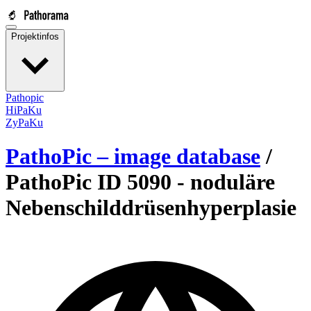
Projektinfos
Pathopic
HiPaKu
ZyPaKu
PathoPic – image database
/
PathoPic ID 5090 -
noduläre
Nebenschilddrüsenhyperplasie