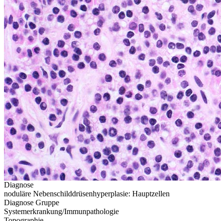
Diagnose
noduläre Nebenschilddrüsenhyperplasie: Hauptzellen
Diagnose Gruppe
Systemerkrankung/Immunpathologie
Topographie