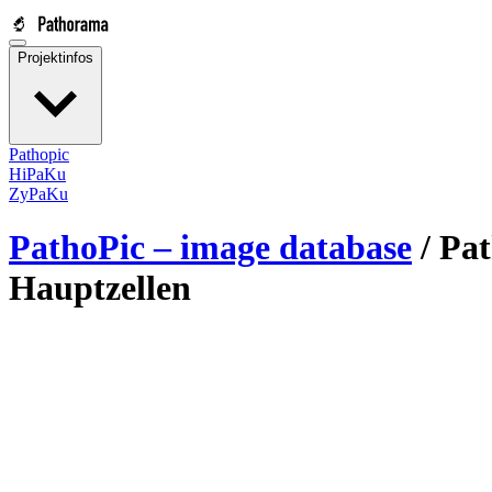
Projektinfos
Pathopic
HiPaKu
ZyPaKu
PathoPic – image database
/
Pat
Hauptzellen