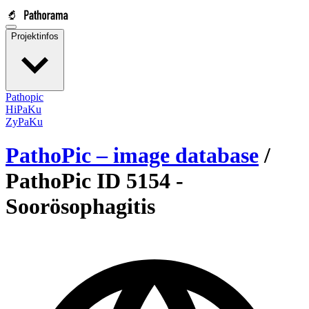
Projektinfos
Pathopic
HiPaKu
ZyPaKu
PathoPic – image database
/
PathoPic ID 5154 -
Soorösophagitis