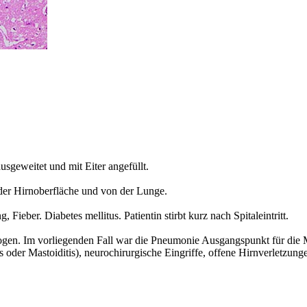
usgeweitet und mit Eiter angefüllt.
r Hirnoberfläche und von der Lunge.
eber. Diabetes mellitus. Patientin stirbt kurz nach Spitaleintritt.
togen. Im vorliegenden Fall war die Pneumonie Ausgangspunkt für die M
er Mastoiditis), neurochirurgische Eingriffe, offene Hirnverletzungen, 