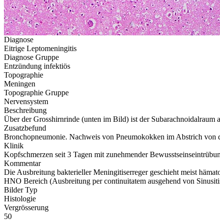
Diagnose
Eitrige Leptomeningitis
Diagnose Gruppe
Entzündung infektiös
Topographie
Meningen
Topographie Gruppe
Nervensystem
Beschreibung
Über der Grosshirnrinde (unten im Bild) ist der Subarachnoidalraum a
Zusatzbefund
Bronchopneumonie. Nachweis von Pneumokokken im Abstrich von de
Klinik
Kopfschmerzen seit 3 Tagen mit zunehmender Bewusstseinseintrübung, Fi
Kommentar
Die Ausbreitung bakterieller Meningitiserreger geschieht meist häma
HNO Bereich (Ausbreitung per continuitatem ausgehend von Sinusitis od
Bilder Typ
Histologie
Vergrösserung
50