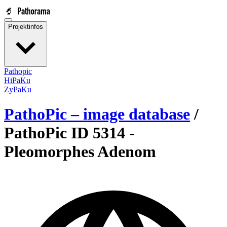
Projektinfos
Pathopic
HiPaKu
ZyPaKu
PathoPic – image database
/
PathoPic ID 5314 -
Pleomorphes Adenom