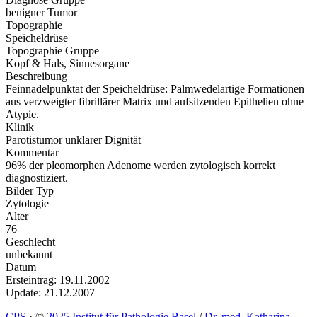
benigner Tumor
Topographie
Speicheldrüse
Topographie Gruppe
Kopf & Hals, Sinnesorgane
Beschreibung
Feinnadelpunktat der Speicheldrüse: Palmwedelartige Formationen
aus verzweigter fibrillärer Matrix und aufsitzenden Epithelien ohne
Atypie.
Klinik
Parotistumor unklarer Dignität
Kommentar
96% der pleomorphen Adenome werden zytologisch korrekt
diagnostiziert.
Bilder Typ
Zytologie
Alter
76
Geschlecht
unbekannt
Datum
Ersteintrag: 19.11.2002
Update: 21.12.2007
CPS
·
©
2025 Institut für Pathologie Basel
/
Dr. med. Katharina