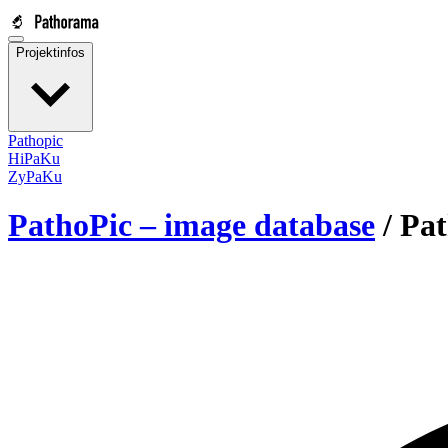
Projektinfos
Pathopic
HiPaKu
ZyPaKu
PathoPic – image database
/
Pat