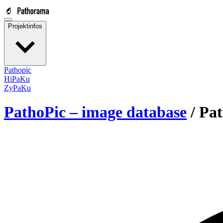
Projektinfos
Pathopic
HiPaKu
ZyPaKu
PathoPic – image database
/
Pat