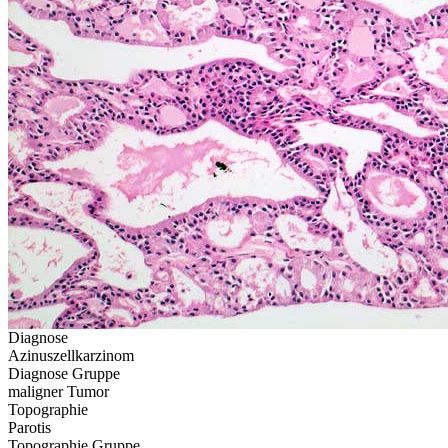
Diagnose
Azinuszellkarzinom
Diagnose Gruppe
maligner Tumor
Topographie
Parotis
Topographie Gruppe