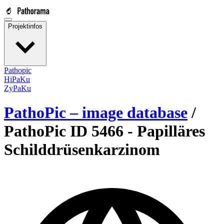
Projektinfos
Pathopic
HiPaKu
ZyPaKu
PathoPic – image database
/
PathoPic ID 5466 -
Papilläres
Schilddrüsenkarzinom