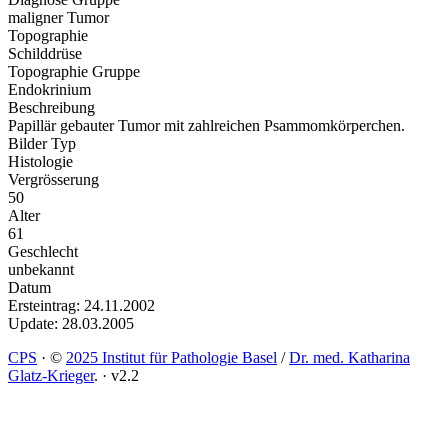
maligner Tumor
Topographie
Schilddrüse
Topographie Gruppe
Endokrinium
Beschreibung
Papillär gebauter Tumor mit zahlreichen Psammomkörperchen.
Bilder Typ
Histologie
Vergrösserung
50
Alter
61
Geschlecht
unbekannt
Datum
Ersteintrag: 24.11.2002
Update: 28.03.2005
CPS
·
©
2025 Institut für Pathologie Basel
/
Dr. med. Katharina
Glatz-Krieger
.
·
v2.2