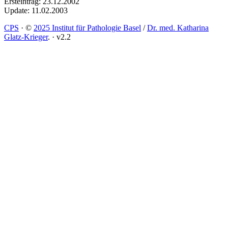
Ersteintrag: 23.12.2002
Update: 11.02.2003
CPS
·
©
2025 Institut für Pathologie Basel
/
Dr. med. Katharina
Glatz-Krieger
.
·
v2.2