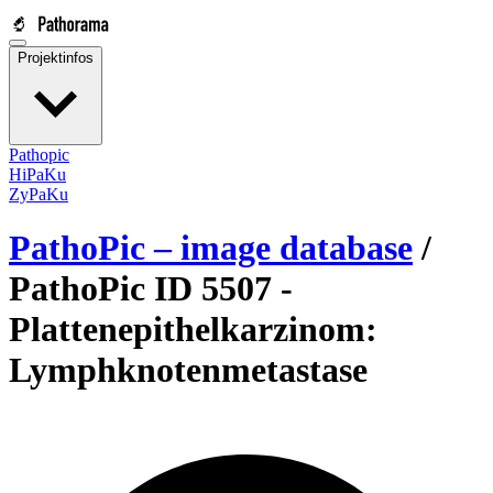
Projektinfos
Pathopic
HiPaKu
ZyPaKu
PathoPic – image database
/
PathoPic ID 5507 -
Plattenepithelkarzinom:
Lymphknotenmetastase