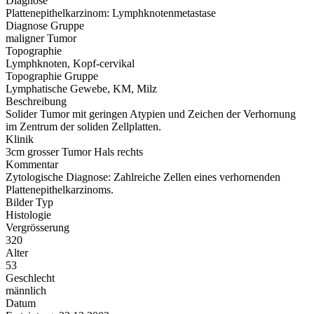
Diagnose
Plattenepithelkarzinom: Lymphknotenmetastase
Diagnose Gruppe
maligner Tumor
Topographie
Lymphknoten, Kopf-cervikal
Topographie Gruppe
Lymphatische Gewebe, KM, Milz
Beschreibung
Solider Tumor mit geringen Atypien und Zeichen der Verhornung
im Zentrum der soliden Zellplatten.
Klinik
3cm grosser Tumor Hals rechts
Kommentar
Zytologische Diagnose: Zahlreiche Zellen eines verhornenden
Plattenepithelkarzinoms.
Bilder Typ
Histologie
Vergrösserung
320
Alter
53
Geschlecht
männlich
Datum