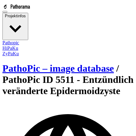
Projektinfos
Pathopic
HiPaKu
ZyPaKu
PathoPic – image database
/
PathoPic ID 5511 -
Entzündlich
veränderte Epidermoidzyste