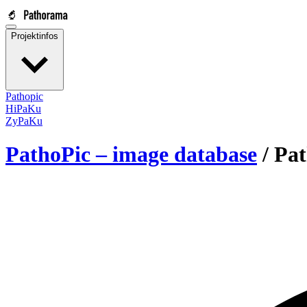
Projektinfos
Pathopic
HiPaKu
ZyPaKu
PathoPic – image database
/
Pat