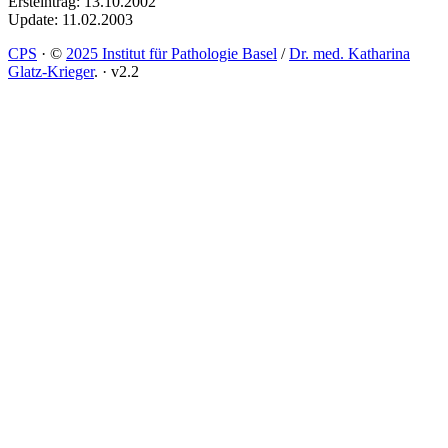
Ersteintrag: 13.10.2002
Update: 11.02.2003
CPS
·
©
2025 Institut für Pathologie Basel
/
Dr. med. Katharina
Glatz-Krieger
.
·
v2.2