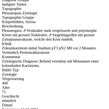
maligner Tumor
Topographie
Pleuraerguss Zytologie
Topographie Gruppe
Körperhöhlen, Serosa
Beschreibung
Pleuraerguss:
Vesikuläre stark vergrösserte und polymorphe
Kerne mit grossen Nukleolen.
Siegelringzellen mit grosser
Zytoplasmavakuole, welche den Kern eindellt.
Klinik
Zökumkarzinom initial Stadium pT3 pN2 M0 vor 2 Monaten.
Vermutlich Peritonealkarzinose
Kommentar
Zytologische Diagnose: Befund vereinbar mit Metastasen eines
kolorektalen Karzinoms.
Bilder Typ
Zytologie
Vergrösserung
400
Alter
71
Geschlecht
männlich
Datum