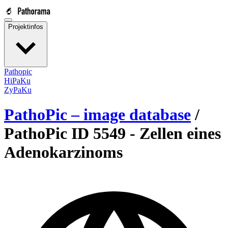
Projektinfos
Pathopic
HiPaKu
ZyPaKu
PathoPic – image database
/
PathoPic ID 5549 -
Zellen eines
Adenokarzinoms