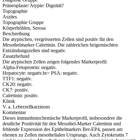
Präneoplasie/ Atypie/ Dignität?
Topographie
Aszites
Topographie Gruppe
Körperhöhlen, Serosa
Beschreibung
Die atypischen, vergrösserten Zellen sind positiv für den
Mesothelmarker Calretinin. Die zahlreichen beigemischten
Entzündungszellen sind negativ.
Zusatzbefund
Die atypischen Zellen zeigen folgendes Markerprofil:
Alpha-Fetoprotein: negativ.
Hepatocyte: negativ.br> PSA: negativ.
TTF1: negativ.
CK20: negativ.
CK7: positiv.
Calretinin: positiv.
Klinik
V. a. Leberzellkarzinom
Kommentar
Dieses immunhistochemische Markerprofil, insbesondere die
deutliche Positivität für den Mesothel-Marker Calretinin und
fehlende Expression des Epithelmarkers Ber-EP4, passen am
ehesten zu Zellen mesothelialen Ursprungs. Auch Zytokeratin 7