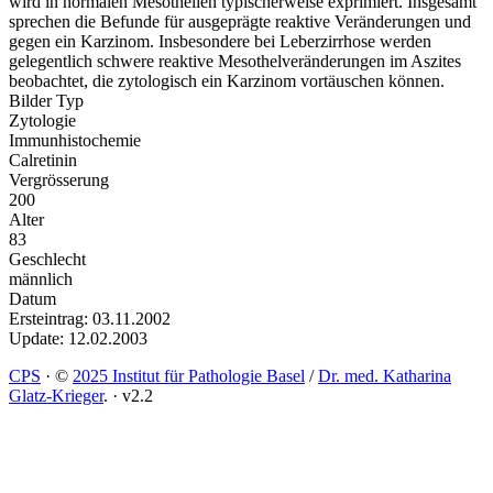
wird in normalen Mesothelien typischerweise exprimiert. Insgesamt
sprechen die Befunde für ausgeprägte reaktive Veränderungen und
gegen ein Karzinom. Insbesondere bei Leberzirrhose werden
gelegentlich schwere reaktive Mesothelveränderungen im Aszites
beobachtet, die zytologisch ein Karzinom vortäuschen können.
Bilder Typ
Zytologie
Immunhistochemie
Calretinin
Vergrösserung
200
Alter
83
Geschlecht
männlich
Datum
Ersteintrag: 03.11.2002
Update: 12.02.2003
CPS
·
©
2025 Institut für Pathologie Basel
/
Dr. med. Katharina
Glatz-Krieger
.
·
v2.2