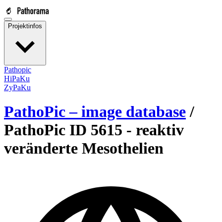
Projektinfos
Pathopic
HiPaKu
ZyPaKu
PathoPic – image database
/
PathoPic ID 5615 -
reaktiv
veränderte Mesothelien