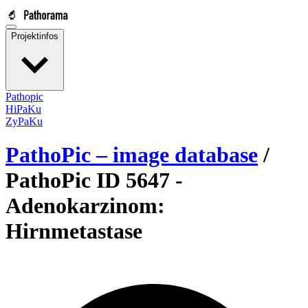
Projektinfos
Pathopic
HiPaKu
ZyPaKu
PathoPic – image database
/
PathoPic ID 5647 -
Adenokarzinom:
Hirnmetastase