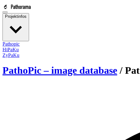
Projektinfos
Pathopic
HiPaKu
ZyPaKu
PathoPic – image database
/
Pat