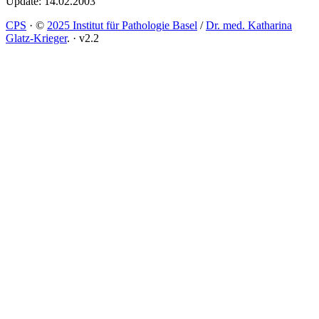
Update: 14.02.2003
CPS
·
©
2025 Institut für Pathologie Basel
/
Dr. med. Katharina
Glatz-Krieger
.
·
v2.2