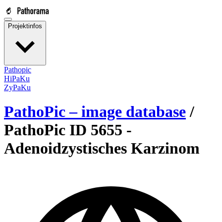
Projektinfos
Pathopic
HiPaKu
ZyPaKu
PathoPic – image database
/
PathoPic ID 5655 -
Adenoidzystisches Karzinom