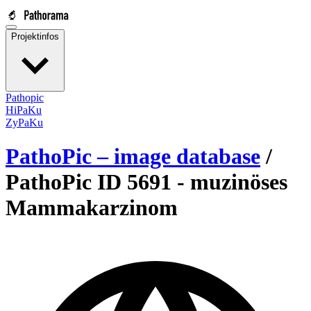
Projektinfos
Pathopic
HiPaKu
ZyPaKu
PathoPic – image database
/
PathoPic ID 5691 -
muzinöses
Mammakarzinom