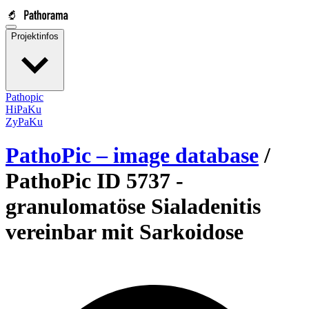
Projektinfos
Pathopic
HiPaKu
ZyPaKu
PathoPic – image database
/
PathoPic ID 5737 -
granulomatöse Sialadenitis
vereinbar mit Sarkoidose