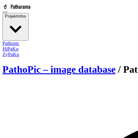
Projektinfos
Pathopic
HiPaKu
ZyPaKu
PathoPic – image database
/
Pat