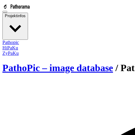
Projektinfos
Pathopic
HiPaKu
ZyPaKu
PathoPic – image database
/
Pat