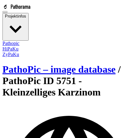
Projektinfos
Pathopic
HiPaKu
ZyPaKu
PathoPic – image database
/
PathoPic ID 5751 -
Kleinzelliges Karzinom