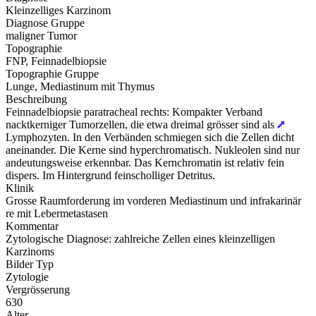
Kleinzelliges Karzinom
Diagnose Gruppe
maligner Tumor
Topographie
FNP, Feinnadelbiopsie
Topographie Gruppe
Lunge, Mediastinum mit Thymus
Beschreibung
Feinnadelbiopsie paratracheal rechts: Kompakter Verband
nacktkerniger Tumorzellen, die etwa dreimal grösser sind als
Lymphozyten. In den Verbänden schmiegen sich die Zellen dicht
aneinander. Die Kerne sind hyperchromatisch. Nukleolen sind nur
andeutungsweise erkennbar. Das Kernchromatin ist relativ fein
dispers. Im Hintergrund feinscholliger Detritus.
Klinik
Grosse Raumforderung im vorderen Mediastinum und infrakarinär
re mit Lebermetastasen
Kommentar
Zytologische Diagnose: zahlreiche Zellen eines kleinzelligen
Karzinoms
Bilder Typ
Zytologie
Vergrösserung
630
Alter