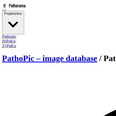
Projektinfos
Pathopic
HiPaKu
ZyPaKu
PathoPic – image database
/
Pat