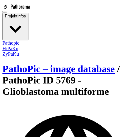
Projektinfos
Pathopic
HiPaKu
ZyPaKu
PathoPic – image database
/
PathoPic ID 5769 -
Glioblastoma multiforme