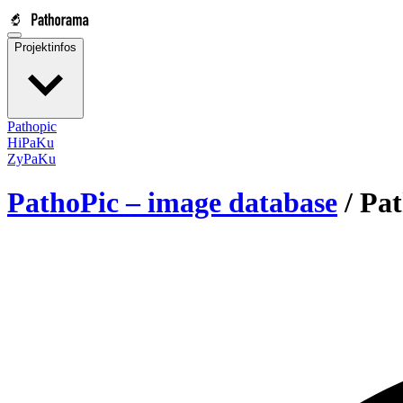
Projektinfos
Pathopic
HiPaKu
ZyPaKu
PathoPic – image database
/
Pat