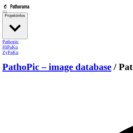
Projektinfos
Pathopic
HiPaKu
ZyPaKu
PathoPic – image database
/
Pat