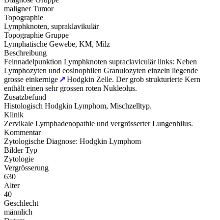
maligner Tumor
Topographie
Lymphknoten, supraklavikulär
Topographie Gruppe
Lymphatische Gewebe, KM, Milz
Beschreibung
Feinnadelpunktion Lymphknoten supraclaviculär links: Neben
Lymphozyten und eosinophilen Granulozyten einzeln liegende
grosse einkernige
Hodgkin Zelle. Der grob strukturierte Kern
enthält einen sehr grossen roten Nukleolus.
Zusatzbefund
Histologisch Hodgkin Lymphom, Mischzelltyp.
Klinik
Zervikale Lymphadenopathie und vergrösserter Lungenhilus.
Kommentar
Zytologische Diagnose: Hodgkin Lymphom
Bilder Typ
Zytologie
Vergrösserung
630
Alter
40
Geschlecht
männlich