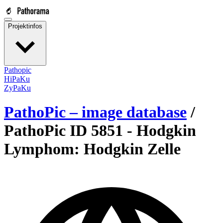
Projektinfos
Pathopic
HiPaKu
ZyPaKu
PathoPic – image database
/
PathoPic ID 5851 -
Hodgkin
Lymphom: Hodgkin Zelle