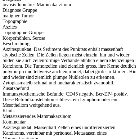
invasiv lobuläres Mammakarzinom
Diagnose Gruppe
maligner Tumor
Topographie
Aszites
Topographie Gruppe
Körperhöhlen, Serosa
Beschreibung
Aszitespunktat: Das Sediment des Punktats enhält massenhaft
atypische Zellen. Die Zellen liegen meist einzeln, hin und wieder
bilden sie auch zeilenförmige Verbände ähnlich einem kleinzelligen
Karzinom. Die Tumorzellen sind ziemlich gross, ihre Kerne deutlich
polymorph und teilweise auch entrundet, dabei grob strukturiert. Hin
und wieder sind ziemlich plumpe Nukleolen zu erkennen.
Zytoplasmaleib schmal und uncharakteristisch zyanophil.
Zusatzbefund
Immunzytochemische Befunde: CD45 negativ, Ber-EP4 positiv.
Diese Befundkonstellation schliesst ein Lymphom oder ein
Mesotheliom weitgehend aus.
Klinik
Metastasierendes Mammakarzinom
Kommentar
Aszitespunktat: Massenhaft Zellen eines undifferenzierten
Karzinoms, vereinbar mit peritoneal Metastasen eines
Mammakarzinoms.