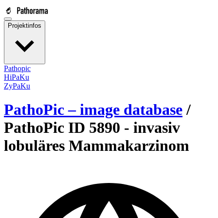
Projektinfos
Pathopic
HiPaKu
ZyPaKu
PathoPic – image database
/
PathoPic ID 5890 -
invasiv
lobuläres Mammakarzinom