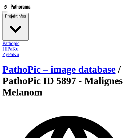
Projektinfos
Pathopic
HiPaKu
ZyPaKu
PathoPic – image database
/
PathoPic ID 5897 -
Malignes
Melanom