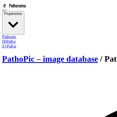
Projektinfos
Pathopic
HiPaKu
ZyPaKu
PathoPic – image database
/
Pat