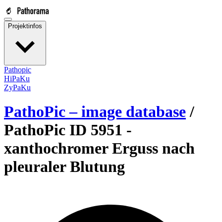
Projektinfos
Pathopic
HiPaKu
ZyPaKu
PathoPic – image database
/
PathoPic ID 5951 -
xanthochromer Erguss nach
pleuraler Blutung