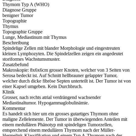
Thymom Typ A (WHO)
Diagnose Gruppe
benigner Tumor
Topographie
Thymus
Topographie Gruppe
Lunge, Mediastinum mit Thymus
Beschreibung
Spindelige Zellen mit blander Morphologie und eingestreuten
kleinen Lymphozyten. Die Spindelzellen zeigen ein angedeutet
storiformes Wachstumsmuster.
Zusatzbefund
Makroskopie: 8x6x6cm grosser Knoten, welcher von 3 Seiten von
Serosa bedeckt ist. Auf Schnitt hellbrauner gelappter Tumor,
welcher durch dicke fibröse Septen unterteilt ist. Der Tumor ist von
einer Kapsel umgeben. Kein Durchbruch.
Klinik
Grosser, nach rechts atrial verdrängend wachsender
Mediastinaltumor. Hypogammaglobulinämie.
Kommentar
Es handelt sich hier um ein grosses gutartiges Thymom ohne
maligne Zellelemente. Der Tumor in überwiegenden Anteilen mit
einem medullären Phänotyp mit spindeligen Tumorzellen,
entsprechend einem medullären Thymom nach der Müller-
Hermelink-Klassifikation und einem Typ A-Thymom nach der