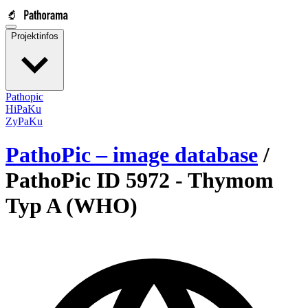
Projektinfos
Pathopic
HiPaKu
ZyPaKu
PathoPic – image database
/
PathoPic ID 5972 -
Thymom
Typ A (WHO)