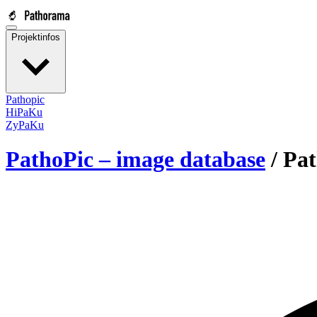
Projektinfos
Pathopic
HiPaKu
ZyPaKu
PathoPic – image database
/
Pat