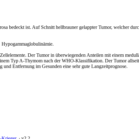
 bedeckt ist. Auf Schnitt hellbrauner gelappter Tumor, welcher durch d
or. Hypogammaglobulinämie.
 Zellelemente. Der Tumor in überwiegenden Anteilen mit einem medull
einem Typ A-Thymom nach der WHO-Klassifikation. Der Tumor allseits
 und Entfernung im Gesunden eine sehr gute Langzeitprognose.
-Krieger
.
·
v2.2