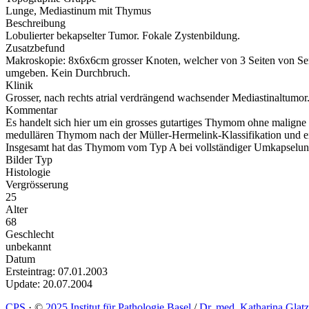
Lunge, Mediastinum mit Thymus
Beschreibung
Lobulierter bekapselter Tumor. Fokale Zystenbildung.
Zusatzbefund
Makroskopie: 8x6x6cm grosser Knoten, welcher von 3 Seiten von Serosa
umgeben. Kein Durchbruch.
Klinik
Grosser, nach rechts atrial verdrängend wachsender Mediastinaltum
Kommentar
Es handelt sich hier um ein grosses gutartiges Thymom ohne maligne
medullären Thymom nach der Müller-Hermelink-Klassifikation und 
Insgesamt hat das Thymom vom Typ A bei vollständiger Umkapselung
Bilder Typ
Histologie
Vergrösserung
25
Alter
68
Geschlecht
unbekannt
Datum
Ersteintrag: 07.01.2003
Update: 20.07.2004
CPS
·
©
2025 Institut für Pathologie Basel
/
Dr. med. Katharina Glatz