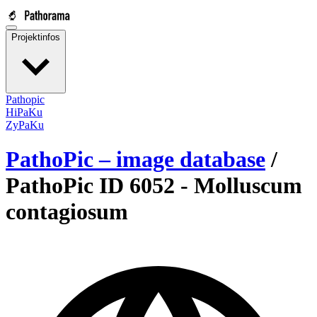
Projektinfos
Pathopic
HiPaKu
ZyPaKu
PathoPic – image database
/
PathoPic ID 6052 -
Molluscum
contagiosum