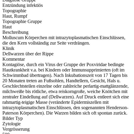
Entzündung infektiös
Topographie
Haut, Rumpf
Topographie Gruppe
Haut
Beschreibung
Molluscum Körperchen mit intrazytoplasmatischen Einschlüssen,
die den Kern vollständig zur Seite verdrängen.
Klinik
Dellwarzen über der Rippe
Kommentar
Kontagiöse, durch ein Virus der Gruppe der Poxviridae bedingte
Hautkrankheit v.a. bei Kindern oder Immunsupprimierten (oft im
Schwimmbad übertragen). Nach Inkubationszeit von 17 Tagen bis
20 Monaten treten an Fußsohlen, Handtellern, Gesicht, Hals u.
Geschlechtsteilen einzelne oder zahlreiche perlartig-mattglänzende,
milchweiße bis rötliche, etwa reiskorngroße, weiche Knötchen mit
zentraler Eindellung auf (Dellwarzen). Auf Druck entleert sich eine
rahmartig-teigige Masse (veränderte Epidermiszellen mit
intrazytoplasmatischen Einschlüssen, den sogenannten Henderson-
Paterson Körperchen). Die Warzen bilden sich oft spontan zurück.
Bilder Typ
Zytologie
Vergrösserung