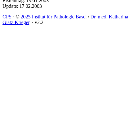
Ersteintrag: 19.01.2003
Update: 17.02.2003
CPS
·
©
2025 Institut für Pathologie Basel
/
Dr. med. Katharina
Glatz-Krieger
.
·
v2.2