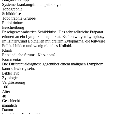
Systemerkrankung/Immunpathologie
Topographie
Schilddrüse
Topographie Gruppe
Endokrinium
Beschreibung
Frischgewebsabstrich Schilddrüse: Das sehr zellreiche Präparat
erinnert an ein Lymphknotenpunktat. Es überwiegen Lymphozyten.
Im Hintergrund Epithelien mit breitem Zytoplasma, die teilweise
Follikel bilden und wenig rötliches Kolloid.
Klinik
Entzündliche Struma. Karzinom?
Kommentar
Die Differentialdiagnose gegenüber einem malignen Lymphom
kann schwierig sein.
Bilder Typ
Zytologie
Vergrösserung
100
Alter
48
Geschlecht
männlich
Datum