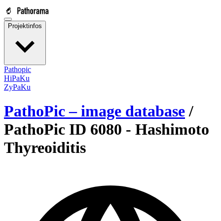
Projektinfos
Pathopic
HiPaKu
ZyPaKu
PathoPic – image database
/
PathoPic ID 6080 -
Hashimoto
Thyreoiditis