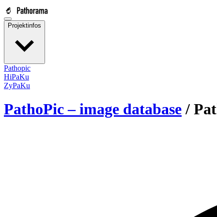
Projektinfos
Pathopic
HiPaKu
ZyPaKu
PathoPic – image database
/
Pat