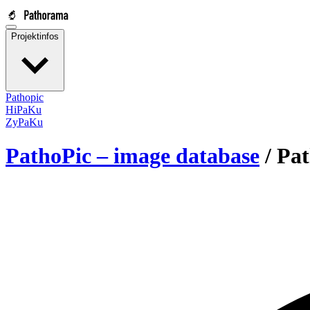
Projektinfos
Pathopic
HiPaKu
ZyPaKu
PathoPic – image database
/
Pat