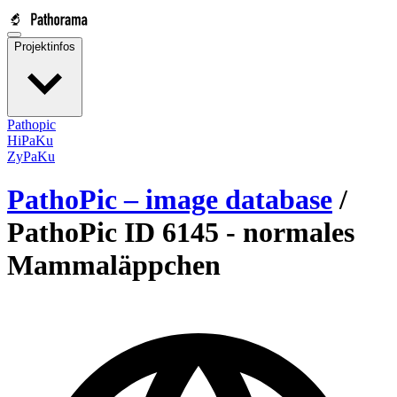
Projektinfos
Pathopic
HiPaKu
ZyPaKu
PathoPic – image database
/
PathoPic ID 6145 -
normales
Mammaläppchen