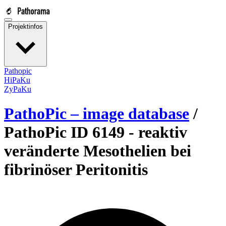
Projektinfos
Pathopic
HiPaKu
ZyPaKu
PathoPic – image database
/
PathoPic ID 6149 -
reaktiv
veränderte Mesothelien bei
fibrinöser Peritonitis