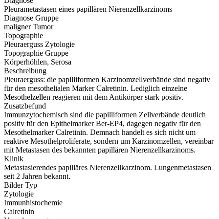
Diagnose
Pleurametastasen eines papillären Nierenzellkarzinoms
Diagnose Gruppe
maligner Tumor
Topographie
Pleuraerguss Zytologie
Topographie Gruppe
Körperhöhlen, Serosa
Beschreibung
Pleuraerguss: die papilliformen Karzinomzellverbände sind negativ
für den mesothelialen Marker Calretinin. Lediglich einzelne
Mesothelzellen reagieren mit dem Antikörper stark positiv.
Zusatzbefund
Immunzytochemisch sind die papilliformen Zellverbände deutlich
positiv für den Epithelmarker Ber-EP4, dagegen negativ für den
Mesothelmarker Calretinin. Demnach handelt es sich nicht um
reaktive Mesothelproliferate, sondern um Karzinomzellen, vereinbar
mit Metastasen des bekannten papillären Nierenzellkarzinoms.
Klinik
Metastasierendes papilläres Nierenzellkarzinom. Lungenmetastasen
seit 2 Jahren bekannt.
Bilder Typ
Zytologie
Immunhistochemie
Calretinin