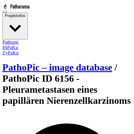
Projektinfos
Pathopic
HiPaKu
ZyPaKu
PathoPic – image database
/
PathoPic ID 6156 -
Pleurametastasen eines
papillären Nierenzellkarzinoms